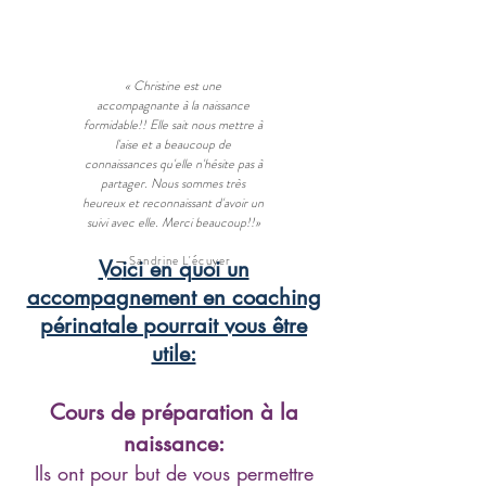
« Christine est une
accompagnante à la naissance
formidable!! Elle sait nous mettre à
l'aise et a beaucoup de
connaissances qu'elle n'hésite pas à
partager. Nous sommes très
heureux et reconnaissant d'avoir un
suivi avec elle. Merci beaucoup!!»
— Sandrine L'écuyer
V
o
ici en q
uoi un
accompa
gnement en coaching
périnatale
pourrait vous être
utile:
Cours de préparation à la
naissance:
Ils ont pour but de vous permettre