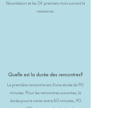
fécondation et les 24 premiers mois suivant la
naissance.
Quelle est la durée des rencontres?
La première rencontre est d'une durée de 90
minutes. Pour les rencontres suivantes, la
durée pourra varier entre 60 minutes, 90
minutes et 120 minutes, selon le plan de suivi
que nous établirons ensemble lors de la
première rencontre.