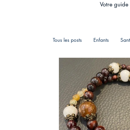
Votre guide 
Tous les posts
Enfants
Sant
Conscience
Connexion à l
Postnatal
Dépression
taux vibratoire
loi de l'att