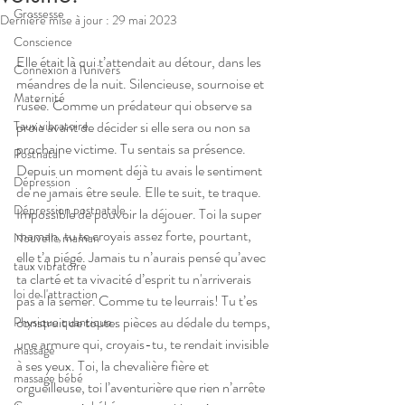
Grossesse
Dernière mise à jour :
29 mai 2023
Conscience
Elle était là qui t’attendait au détour, dans les 
Connexion à l'univers
méandres de la nuit. Silencieuse, sournoise et 
Maternité
rusée. Comme un prédateur qui observe sa 
Taux vibratoire
proie avant de décider si elle sera ou non sa 
prochaine victime. Tu sentais sa présence. 
Postnatal
Depuis un moment déjà tu avais le sentiment 
Dépression
de ne jamais être seule. Elle te suit, te traque. 
Dépression postnatale
Impossible de pouvoir la déjouer. Toi la super 
maman, tu te croyais assez forte, pourtant, 
Nouvelle maman
elle t’a piégé. Jamais tu n’aurais pensé qu’avec 
taux vibratoire
ta clarté et ta vivacité d’esprit tu n'arriverais 
loi de l'attraction
pas à la semer. Comme tu te leurrais! Tu t’es 
construit de toutes pièces au dédale du temps, 
Physique quantique
une armure qui, croyais-tu, te rendait invisible 
massage
à ses yeux. Toi, la chevalière fière et 
massage bébé
orgueilleuse, toi l’aventurière que rien n’arrête 