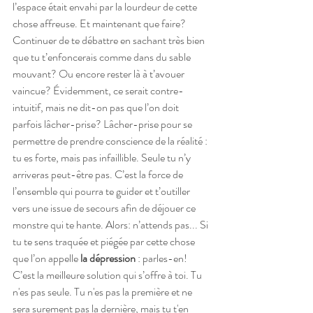
l’espace était envahi par la lourdeur de cette 
chose affreuse. Et maintenant que faire? 
Continuer de te débattre en sachant très bien 
que tu t’enfoncerais comme dans du sable 
mouvant? Ou encore rester là à t’avouer 
vaincue? Évidemment, ce serait contre-
intuitif, mais ne dit-on pas que l’on doit 
parfois lâcher-prise? Lâcher-prise pour se 
permettre de prendre conscience de la réalité : 
tu es forte, mais pas infaillible. Seule tu n’y 
arriveras peut-être pas. C’est la force de 
l’ensemble qui pourra te guider et t’outiller 
vers une issue de secours afin de déjouer ce 
monstre qui te hante. Alors: n’attends pas... Si 
tu te sens traquée et piégée par cette chose 
que l’on appelle 
la dépression 
: parles-en! 
C’est la meilleure solution qui s’offre à toi. Tu 
n'es pas seule. Tu n'es pas la première et ne 
sera surement pas la dernière, mais tu t'en 