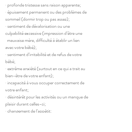
· profonde tristesse sans raison apparente;
· épuisement permanent ou des problèmes de 
sommeil (dormir trop ou pas assez);
· sentiment de dévalorisation ou une 
culpabilité excessive (impression d’être une 
  mauvaise mère, difficulté à établir un lien 
avec votre bébé);
· sentiment d’irritabilité et de refus de votre 
bébé;
· extrême anxiété (surtout en ce qui a trait au 
bien-être de votre enfant);
· incapacité à vous occuper correctement de 
votre enfant;
· désintérêt pour les activités ou un manque de 
plaisir durant celles-ci;
· changement de l’appétit;
· Sentiment que les choses ne s’amélioreront 
jamais.