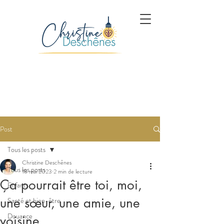
Post
Tous les posts
Christine Deschênes
Tous les posts
18 mai 2023
2 min de lecture
Ça pourrait être toi, moi,
Enfants
une sœur, une amie, une
Santé et bien-être
Douance
voisine.