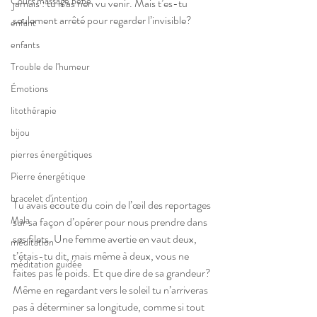
Cours massage bébé
jamais : tu n’as rien vu venir. Mais t’es-tu 
seulement arrêté pour regarder l’invisible? 
enfant
enfants
Trouble de l'humeur
Émotions
litothérapie
bijou
pierres énergétiques
Pierre énergétique
bracelet d'intention
Tu avais écouté du coin de l’œil des reportages 
Mala
sur sa façon d’opérer pour nous prendre dans 
ses filets. Une femme avertie en vaut deux, 
méditation
t’étais-tu dit, mais même à deux, vous ne 
méditation guidée
faites pas le poids. Et que dire de sa grandeur? 
Même en regardant vers le soleil tu n’arriveras 
pas à déterminer sa longitude, comme si tout 